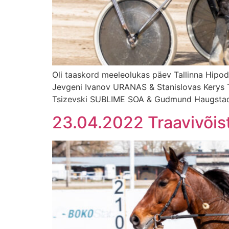
Oli taaskord meeleolukas päev Tallinna Hipo
Jevgeni Ivanov URANAS & Stanislovas Kerys
Tsizevski SUBLIME SOA & Gudmund Haugsta
23.04.2022 Traavivõis