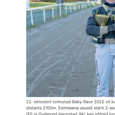
22. oktoobril toimunud Baby Race 2022 oli kav
distants 2100m. Esimesena asusid starti 2-aas
(FI) ja Gudmund Haugstad (N), kes võitsid joo