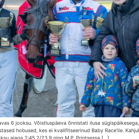
as 6 jooksu. Võistluspäeva õnnistati ilusa sügispäikesega, r
tased hobused, kes ei kvalifitseerinud Baby Race’ile. Kahju
ksu ajaga 2:45.2/23.9 ning M.P. Printsessa […]