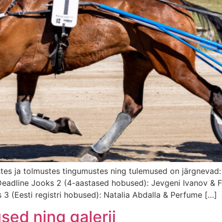
tes ja tolmustes tingumustes ning tulemused on järgnevad:
eadline Jooks 2 (4-aastased hobused): Jevgeni Ivanov & F
3 (Eesti registri hobused): Natalia Abdalla & Perfume […]
sed ning galerii