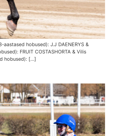
 (3-aastased hobused): J.J DAENERYS &
obused): FRUIT COSTASHORTA & Vilis
 hobused): […]