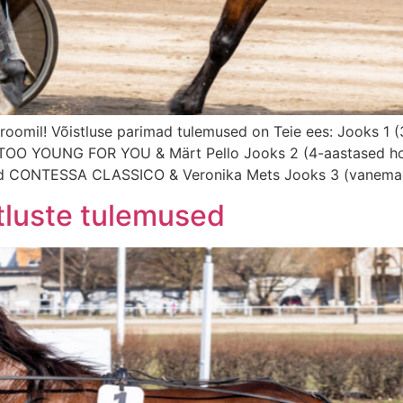
droomil! Võistluse parimad tulemused on Teie ees: Jooks 1
 TOO YOUNG FOR YOU & Märt Pello Jooks 2 (4-aastased h
d CONTESSA CLASSICO & Veronika Mets Jooks 3 (vanemad
tluste tulemused